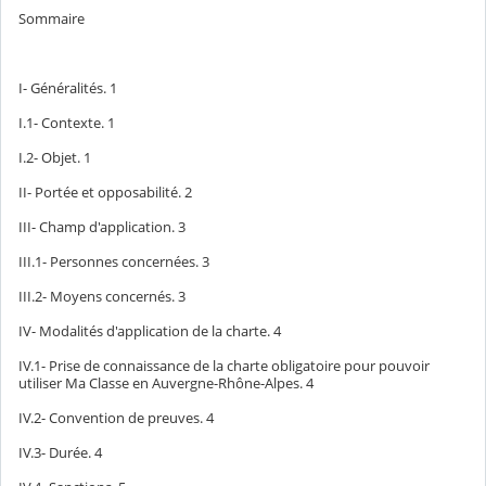
Sommaire
I- Généralités.
1
I.1- Contexte.
1
I.2- Objet.
1
II- Portée et opposabilité.
2
III- Champ d'application.
3
III.1- Personnes concernées.
3
III.2- Moyens concernés.
3
IV- Modalités d'application de la charte.
4
IV.1- Prise de connaissance de la charte obligatoire pour pouvoir
utiliser Ma Classe en Auvergne-Rhône-Alpes.
4
IV.2- Convention de preuves.
4
IV.3- Durée.
4