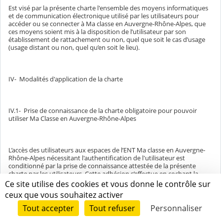
Est visé par la présente charte l'ensemble des moyens informatiques
et de communication électronique utilisé par les utilisateurs pour
accéder ou se connecter à Ma classe en Auvergne-Rhône-Alpes, que
ces moyens soient mis à la disposition de l’utilisateur par son
établissement de rattachement ou non, quel que soit le cas d’usage
(usage distant ou non, quel qu’en soit le lieu).
IV- Modalités d'application de la charte
IV.1- Prise de connaissance de la charte obligatoire pour pouvoir
utiliser Ma Classe en Auvergne-Rhône-Alpes
L’accès des utilisateurs aux espaces de l’ENT Ma classe en Auvergne-
Rhône-Alpes nécessitant l'authentification de l'utilisateur est
conditionné par la prise de connaissance attestée de la présente
charte par les utilisateurs. Cette adhésion s’effectue en cochant la
mention
Ce site utilise des cookies et vous donne le contrôle sur
ceux que vous souhaitez activer
« J'ai lu et j'atteste avoir pris connaissance de la charte d'utilisation »,
Tout accepter
Tout refuser
Personnaliser
puis en cliquant sur le bouton « Valider » lors de la première
connexion à l’ENT.