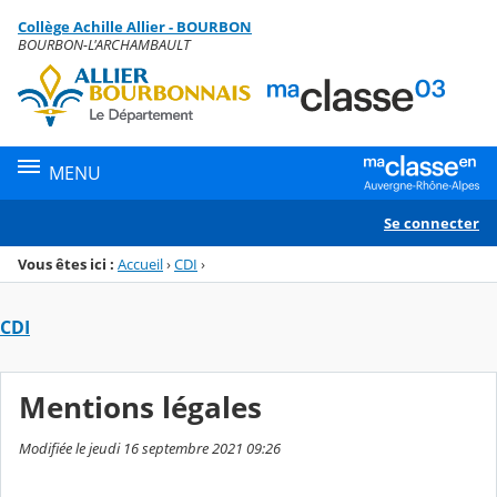
Panneau de gestion des cookies
Collège Achille Allier - BOURBON
Menu de la rubrique
Contenu
BOURBON-L'ARCHAMBAULT
MENU
Se connecter
Vous êtes ici :
Accueil
›
CDI
›
CDI
Mentions légales
Modifiée le jeudi 16 septembre 2021 09:26