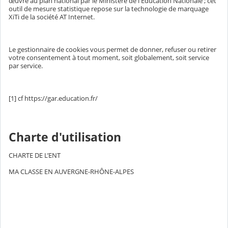
œuvre au plan national par le Ministère de l'Education Nationale ; cet
outil de mesure statistique repose sur la technologie de marquage
XiTi de la société AT Internet.
Le gestionnaire de cookies vous permet de donner, refuser ou retirer
votre consentement à tout moment, soit globalement, soit service
par service.
[1] cf https://gar.education.fr/
Charte d'utilisation
CHARTE DE L’ENT
MA CLASSE EN AUVERGNE-RHÔNE-ALPES