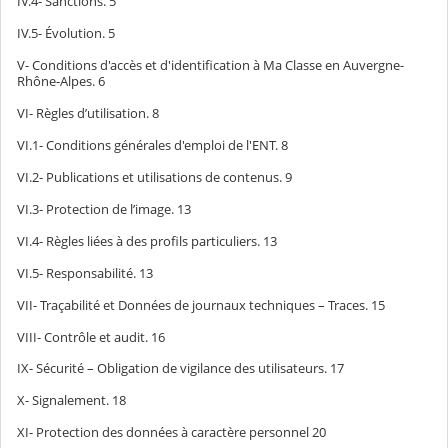
IV.4- Sanctions.
5
IV.5- Évolution.
5
V- Conditions d'accès et d'identification à Ma Classe en Auvergne-
Rhône-Alpes.
6
VI- Règles d’utilisation.
8
VI.1- Conditions générales d'emploi de l'ENT.
8
VI.2- Publications et utilisations de contenus.
9
VI.3- Protection de l’image.
13
VI.4- Règles liées à des profils particuliers.
13
VI.5- Responsabilité.
13
VII- Traçabilité et Données de journaux techniques – Traces.
15
VIII- Contrôle et audit.
16
IX- Sécurité – Obligation de vigilance des utilisateurs.
17
X- Signalement.
18
XI- Protection des données à caractère personnel
20