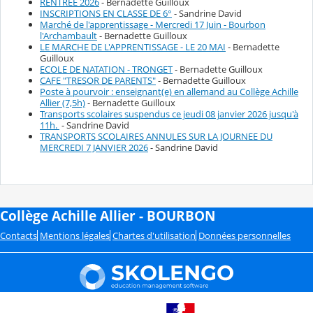
RENTREE 2026
- Bernadette Guilloux
INSCRIPTIONS EN CLASSE DE 6°
- Sandrine David
Marché de l'apprentissage - Mercredi 17 Juin - Bourbon
l'Archambault
- Bernadette Guilloux
LE MARCHE DE L'APPRENTISSAGE - LE 20 MAI
- Bernadette
Guilloux
ECOLE DE NATATION - TRONGET
- Bernadette Guilloux
CAFE "TRESOR DE PARENTS"
- Bernadette Guilloux
Poste à pourvoir : enseignant(e) en allemand au Collège Achille
Allier (7,5h)
- Bernadette Guilloux
Transports scolaires suspendus ce jeudi 08 janvier 2026 jusqu'à
11h.
- Sandrine David
TRANSPORTS SCOLAIRES ANNULES SUR LA JOURNEE DU
MERCREDI 7 JANVIER 2026
- Sandrine David
Collège Achille Allier - BOURBON
Contacts
Mentions légales
Chartes d'utilisation
Données personnelles