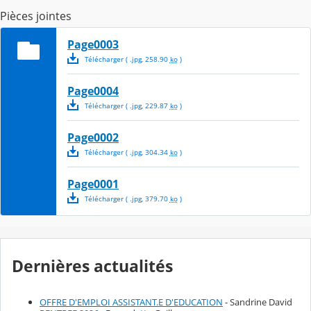
Pièces jointes
Page0003
Télécharger
( .
jpg
,
258.90
ko
)
Page0004
Télécharger
( .
jpg
,
229.87
ko
)
Page0002
Télécharger
( .
jpg
,
304.34
ko
)
Page0001
Télécharger
( .
jpg
,
379.70
ko
)
Dernières actualités
OFFRE D'EMPLOI ASSISTANT.E D'EDUCATION
- Sandrine David