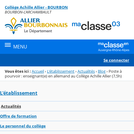
Panneau de gestion des cookies
Collège Achille Allier - BOURBON
Menu de la rubrique
Contenu
BOURBON-L'ARCHAMBAULT
MENU
Se connecter
Vous êtes ici :
Accueil
›
L'établissement
›
Actualités
›
Blog
›
Poste à
pourvoir : enseignant(e) en allemand au Collège Achille Allier (7,5h)
L'établissement
Actualités
Offre de formation
Le personnel du collège