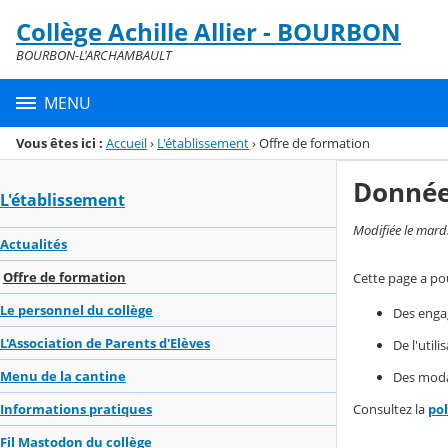
Panneau de gestion des cookies
Collège Achille Allier - BOURBON
Menu de la rubrique
Contenu
BOURBON-L'ARCHAMBAULT
MENU
Vous êtes ici :
Accueil
›
L'établissement
›
Offre de formation
Donnée
L'établissement
Modifiée le mard
Actualités
Offre de formation
Cette page a pou
Le personnel du collège
Des enga
L'Association de Parents d'Elèves
De l'util
Menu de la cantine
Des modal
Consultez la
po
Informations pratiques
Fil Mastodon du collège