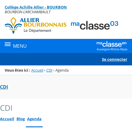
Panneau de gestion des cookies
Collège Achille Allier - BOURBON
Menu de la rubrique
Contenu
BOURBON-L'ARCHAMBAULT
MENU
Se connecter
Vous êtes ici :
Accueil
›
CDI
›
Agenda
CDI
CDI
Accueil
Blog
Agenda