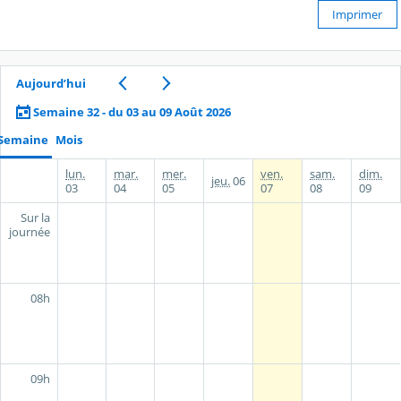
Imprimer
Aujourd’hui
Semaine 32 - du 03 au 09 Août 2026
Semaine
Mois
lun.
mar.
mer.
ven.
sam.
dim.
jeu.
06
03
04
05
07
08
09
Sur la
journée
08h
09h