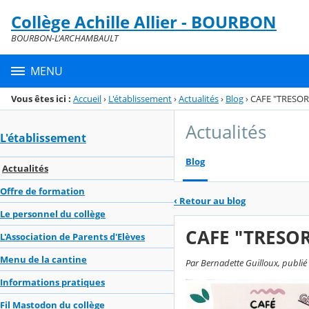
Panneau de gestion des cookies
Collège Achille Allier - BOURBON
Menu de la rubrique
Contenu
BOURBON-L'ARCHAMBAULT
MENU
Vous êtes ici :
Accueil
›
L'établissement
›
Actualités
›
Blog
›
CAFE "TRESOR
Actualités
L'établissement
Blog
Actualités
Offre de formation
‹
Retour au blog
Le personnel du collège
CAFE "TRESOR
L'Association de Parents d'Elèves
Menu de la cantine
Par Bernadette Guilloux, publié
Informations pratiques
Fil Mastodon du collège