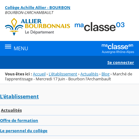
Panneau de gestion des cookies
Collège Achille Allier - BOURBON
Menu de la rubrique
Contenu
BOURBON-L'ARCHAMBAULT
MENU
Se connecter
Vous êtes ici :
Accueil
›
L'établissement
›
Actualités
›
Blog
›
Marché de
l'apprentissage - Mercredi 17 Juin - Bourbon l'Archambault
L'établissement
Actualités
Offre de formation
Le personnel du collège