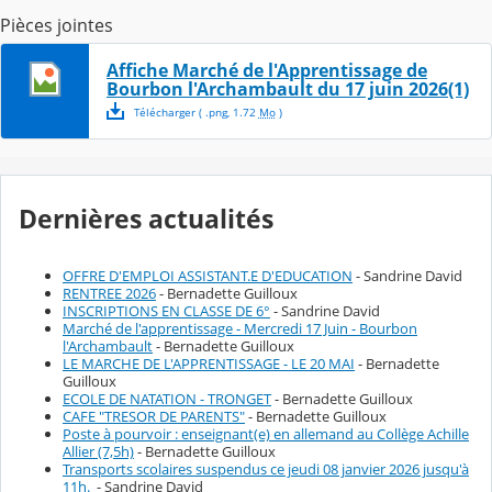
Pièces jointes
Affiche Marché de l'Apprentissage de
Bourbon l'Archambault du 17 juin 2026(1)
Télécharger
( .
png
,
1.72
Mo
)
Dernières actualités
OFFRE D'EMPLOI ASSISTANT.E D'EDUCATION
- Sandrine David
RENTREE 2026
- Bernadette Guilloux
INSCRIPTIONS EN CLASSE DE 6°
- Sandrine David
Marché de l'apprentissage - Mercredi 17 Juin - Bourbon
l'Archambault
- Bernadette Guilloux
LE MARCHE DE L'APPRENTISSAGE - LE 20 MAI
- Bernadette
Guilloux
ECOLE DE NATATION - TRONGET
- Bernadette Guilloux
CAFE "TRESOR DE PARENTS"
- Bernadette Guilloux
Poste à pourvoir : enseignant(e) en allemand au Collège Achille
Allier (7,5h)
- Bernadette Guilloux
Transports scolaires suspendus ce jeudi 08 janvier 2026 jusqu'à
11h.
- Sandrine David