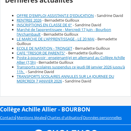
Dernières actualités
OFFRE D'EMPLOI ASSISTANT.E D'EDUCATION
- Sandrine David
RENTREE 2026
- Bernadette Guilloux
INSCRIPTIONS EN CLASSE DE 6°
- Sandrine David
Marché de l'apprentissage - Mercredi 17 Juin - Bourbon
l'Archambault
- Bernadette Guilloux
LE MARCHE DE L'APPRENTISSAGE - LE 20 MAI
- Bernadette
Guilloux
ECOLE DE NATATION - TRONGET
- Bernadette Guilloux
CAFE "TRESOR DE PARENTS"
- Bernadette Guilloux
Poste à pourvoir : enseignant(e) en allemand au Collège Achille
Allier (7,5h)
- Bernadette Guilloux
Transports scolaires suspendus ce jeudi 08 janvier 2026 jusqu'à
11h.
- Sandrine David
TRANSPORTS SCOLAIRES ANNULES SUR LA JOURNEE DU
MERCREDI 7 JANVIER 2026
- Sandrine David
Collège Achille Allier - BOURBON
Contacts
Mentions légales
Chartes d'utilisation
Données personnelles