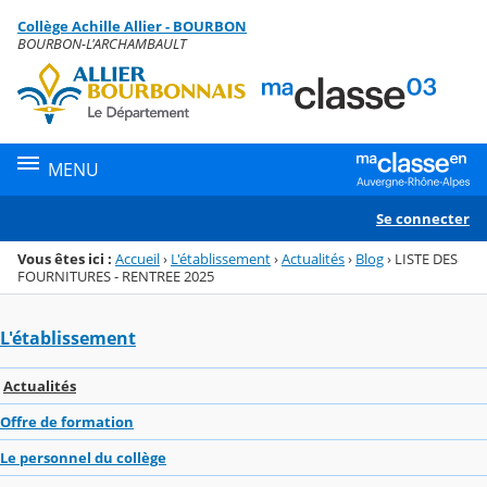
Panneau de gestion des cookies
Collège Achille Allier - BOURBON
Menu de la rubrique
Contenu
BOURBON-L'ARCHAMBAULT
MENU
Se connecter
Vous êtes ici :
Accueil
›
L'établissement
›
Actualités
›
Blog
›
LISTE DES
FOURNITURES - RENTREE 2025
L'établissement
Actualités
Offre de formation
Le personnel du collège