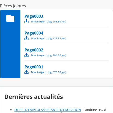
Pièces jointes
Page0003
Télécharger
( .
jpg
,
258.90
ko
)
Page0004
Télécharger
( .
jpg
,
229.87
ko
)
Page0002
Télécharger
( .
jpg
,
304.34
ko
)
Page0001
Télécharger
( .
jpg
,
379.70
ko
)
Dernières actualités
OFFRE D'EMPLOI ASSISTANT.E D'EDUCATION
- Sandrine David