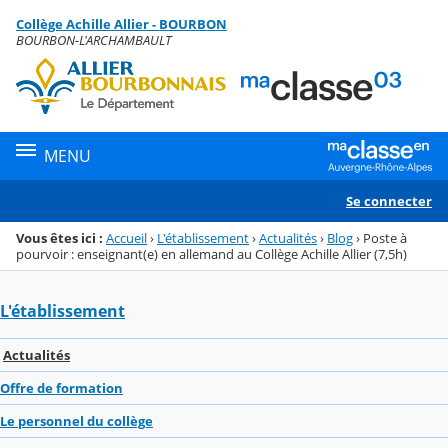
Panneau de gestion des cookies
Collège Achille Allier - BOURBON
Menu de la rubrique
Contenu
BOURBON-L'ARCHAMBAULT
MENU
Se connecter
Vous êtes ici :
Accueil
›
L'établissement
›
Actualités
›
Blog
›
Poste à
pourvoir : enseignant(e) en allemand au Collège Achille Allier (7,5h)
L'établissement
Actualités
Offre de formation
Le personnel du collège