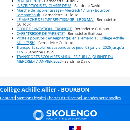
RENTREE 2026
- Bernadette Guilloux
INSCRIPTIONS EN CLASSE DE 6°
- Sandrine David
Marché de l'apprentissage - Mercredi 17 Juin - Bourbon
l'Archambault
- Bernadette Guilloux
LE MARCHE DE L'APPRENTISSAGE - LE 20 MAI
- Bernadette
Guilloux
ECOLE DE NATATION - TRONGET
- Bernadette Guilloux
CAFE "TRESOR DE PARENTS"
- Bernadette Guilloux
Poste à pourvoir : enseignant(e) en allemand au Collège Achille
Allier (7,5h)
- Bernadette Guilloux
Transports scolaires suspendus ce jeudi 08 janvier 2026 jusqu'à
11h.
- Sandrine David
TRANSPORTS SCOLAIRES ANNULES SUR LA JOURNEE DU
MERCREDI 7 JANVIER 2026
- Sandrine David
Collège Achille Allier - BOURBON
Contacts
Mentions légales
Chartes d'utilisation
Données personnelles