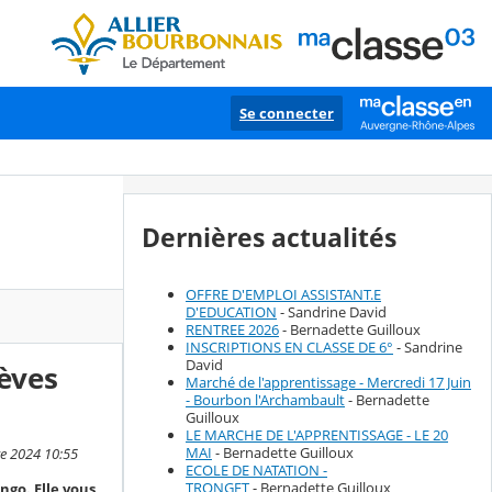
Se connecter
Dernières actualités
OFFRE D'EMPLOI ASSISTANT.E
D'EDUCATION
- Sandrine David
RENTREE 2026
- Bernadette Guilloux
INSCRIPTIONS EN CLASSE DE 6°
- Sandrine
David
lèves
Marché de l'apprentissage - Mercredi 17 Juin
- Bourbon l'Archambault
- Bernadette
Guilloux
LE MARCHE DE L'APPRENTISSAGE - LE 20
MAI
- Bernadette Guilloux
re 2024 10:55
ECOLE DE NATATION -
TRONGET
- Bernadette Guilloux
ngo. Elle vous