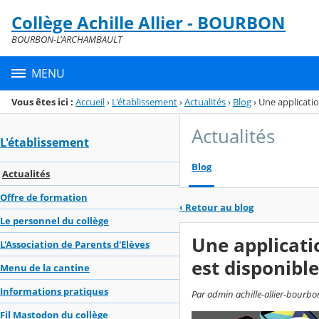
Panneau de gestion des cookies
Collège Achille Allier - BOURBON
Menu de la rubrique
Contenu
BOURBON-L'ARCHAMBAULT
MENU
Vous êtes ici :
Accueil
›
L'établissement
›
Actualités
›
Blog
›
Une applicatio
Actualités
L'établissement
Blog
Actualités
Offre de formation
‹
Retour au blog
Le personnel du collège
Une applicati
L'Association de Parents d'Elèves
est disponible
Menu de la cantine
Informations pratiques
Par admin achille-allier-bourbo
Fil Mastodon du collège