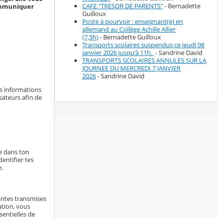
CAFE "TRESOR DE PARENTS"
- Bernadette
communiquer
Guilloux
Poste à pourvoir : enseignant(e) en
allemand au Collège Achille Allier
(7,5h)
- Bernadette Guilloux
Transports scolaires suspendus ce jeudi 08
janvier 2026 jusqu'à 11h.
- Sandrine David
TRANSPORTS SCOLAIRES ANNULES SUR LA
JOURNEE DU MERCREDI 7 JANVIER
2026
- Sandrine David
es informations
sateurs afin de
ne dans ton
entifier tes
e.
antes transmises
ation, vous
sentielles de