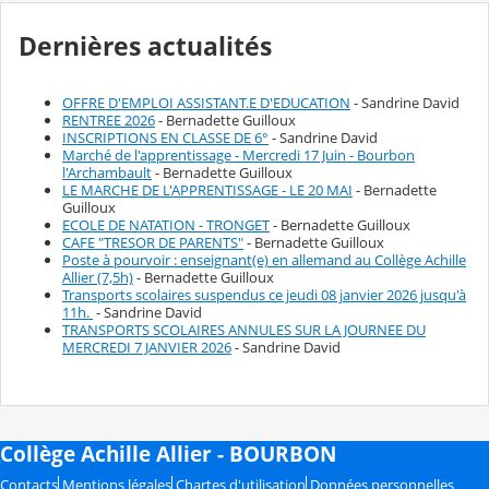
Dernières actualités
OFFRE D'EMPLOI ASSISTANT.E D'EDUCATION
- Sandrine David
RENTREE 2026
- Bernadette Guilloux
INSCRIPTIONS EN CLASSE DE 6°
- Sandrine David
Marché de l'apprentissage - Mercredi 17 Juin - Bourbon
l'Archambault
- Bernadette Guilloux
LE MARCHE DE L'APPRENTISSAGE - LE 20 MAI
- Bernadette
Guilloux
ECOLE DE NATATION - TRONGET
- Bernadette Guilloux
CAFE "TRESOR DE PARENTS"
- Bernadette Guilloux
Poste à pourvoir : enseignant(e) en allemand au Collège Achille
Allier (7,5h)
- Bernadette Guilloux
Transports scolaires suspendus ce jeudi 08 janvier 2026 jusqu'à
11h.
- Sandrine David
TRANSPORTS SCOLAIRES ANNULES SUR LA JOURNEE DU
MERCREDI 7 JANVIER 2026
- Sandrine David
Collège Achille Allier - BOURBON
Contacts
Mentions légales
Chartes d'utilisation
Données personnelles