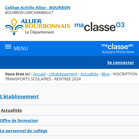
Panneau de gestion des cookies
Collège Achille Allier - BOURBON
Menu de la rubrique
Contenu
BOURBON-L'ARCHAMBAULT
MENU
Se connecter
Vous êtes ici :
Accueil
›
L'établissement
›
Actualités
›
Blog
›
INSCRIPTION
TRANSPORTS SCOLAIRES - RENTREE 2024
L'établissement
Actualités
Offre de formation
Le personnel du collège