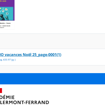
IO vacances Noël 25_page-0001(1)
pg
,
433.97
ko
)