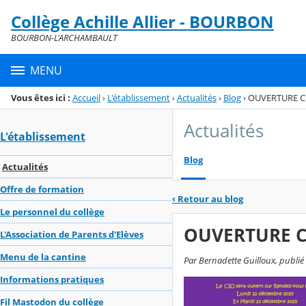
Panneau de gestion des cookies
Collège Achille Allier - BOURBON
Menu de la rubrique
Contenu
BOURBON-L'ARCHAMBAULT
MENU
Vous êtes ici :
Accueil
›
L'établissement
›
Actualités
›
Blog
›
OUVERTURE C
Actualités
L'établissement
Blog
Actualités
Offre de formation
‹
Retour au blog
Le personnel du collège
OUVERTURE C
L'Association de Parents d'Elèves
Menu de la cantine
Par Bernadette Guilloux, publié
Informations pratiques
Fil Mastodon du collège