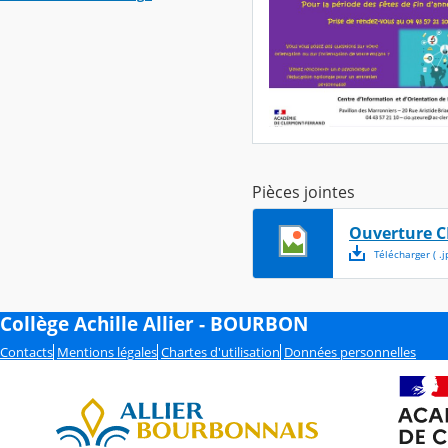
Pièces jointes
Ouverture C
Télécharger
( .
j
Collège Achille Allier - BOURBON
Contacts
Mentions légales
Chartes d'utilisation
Données personnelles