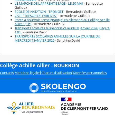
LE MARCHE DE L'APPRENTISSAGE - LE 20 MAI
- Bernadette
Guilloux
ECOLE DE NATATION - TRONGET
- Bernadette Guilloux
CAFE "TRESOR DE PARENTS"
- Bernadette Guilloux
Poste à pourvoir : enseignant(e) en allemand au Collège Achille
Allier (7,5h)
- Bernadette Guilloux
Transports scolaires suspendus ce jeudi 08 janvier 2026 jusqu'à
11h.
- Sandrine David
TRANSPORTS SCOLAIRES ANNULES SUR LA JOURNEE DU
MERCREDI 7 JANVIER 2026
- Sandrine David
Collège Achille Allier - BOURBON
Contacts
Mentions légales
Chartes d'utilisation
Données personnelles