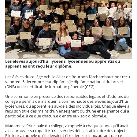
Les élèves aujourd'hui lycéens, lycéennes ou apprentis ou
apprenties ont reçu leur diplôme.
Les élèves du collège Achille Allier de Bourbon-l’Archambault ont reçu
vendredi 5 décembre leur diplôme (le diplôme national du brevet
(DNB) ou le certificat de formation générale (CFG).
Une cérémonie en présence des responsables légaux et d'adultes du
collège a permis de marquer la communauté des élèves aujourd'hui
lycéen.nes, ou apprenti.e.s au-delà des individualités. Chaque élève a
reçu son titre des mains d'un enseignant ou d'une enseignante qui a
participé.e. à ce que chacun.e d'entre eux soit diplômé.e.
Madame la Principale du collège, a rappelé à chaque jeune qu'il avait
ainsi prouver sa capacité à relever des défis et atteindre des objectifs.
Elle leur a rappelé qu'ils devaient être fier.e.s d'eux, autant par ce